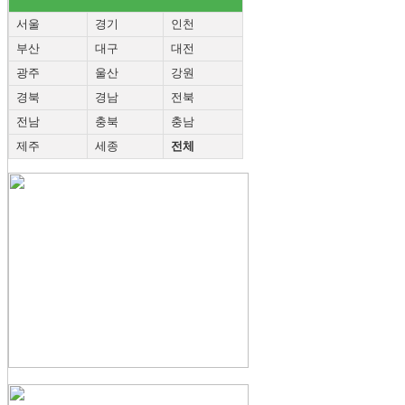
서울
경기
인천
부산
대구
대전
광주
울산
강원
경북
경남
전북
전남
충북
충남
제주
세종
전체