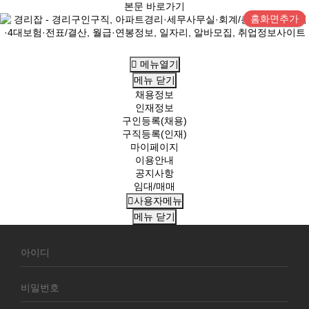
본문 바로가기
홈화면추가
메뉴열기
메뉴
닫기
채용정보
인재정보
구인등록(채용)
구직등록(인재)
마이페이지
이용안내
공지사항
임대/매매
사용자메뉴
메뉴
닫기
회
원
로
그
인