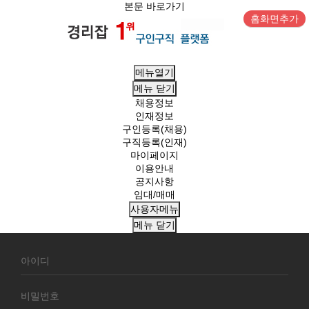
본문 바로가기
홈화면추가
메뉴열기
메뉴
닫기
채용정보
인재정보
구인등록(채용)
구직등록(인재)
마이페이지
이용안내
공지사항
임대/매매
사용자메뉴
메뉴
닫기
회
원
로
그
인